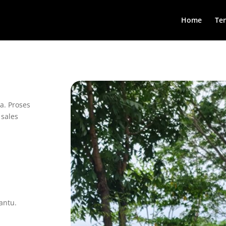
Home
Te
a. Proses
 sales
antu.