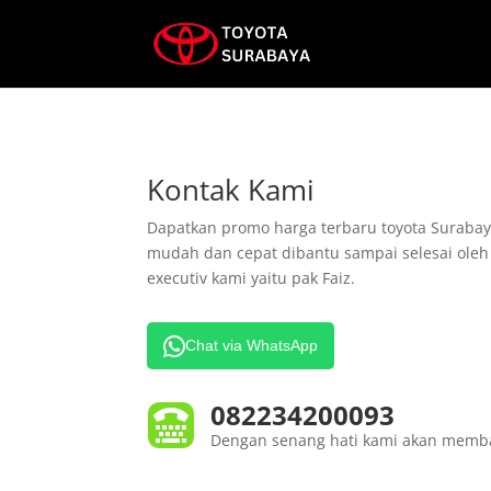
Kontak Kami
Dapatkan promo harga terbaru toyota Surabay
mudah dan cepat dibantu sampai selesai oleh
executiv kami yaitu pak Faiz.
Chat via WhatsApp
082234200093

Dengan senang hati kami akan memb