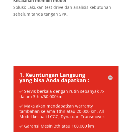
Kesalahan memilih model
Solusi: Lakukan test drive dan analisis kebutuhan
sebelum tanda tangan SPK.
1. Keuntungan Langsung
yang bisa Anda dapatkan :
✅ Servis berkala dengan rutin sebanyak 7x
dalam 3thn/60.000km
✅ Maka akan mendapatkan warranty
tambahan selama 1thn atau 20.000 km. All
Model kecuali LCGC, Dyna dan Transmover.
✅ Garansi Mesin 3th atau 100.000 km